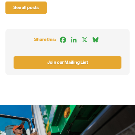
See all posts
Facebook
LinkedIn
X
Bluesky
Share this:
Join our Mailing List