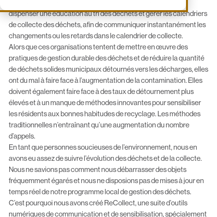
et
les villes s’appuient
sur des méthodes traditionnelles pour
dispenser une éducation
au tri des déchets et gérer
les calendriers
de collecte
des déchets, afin de
communiquer instantanément
les
changements ou les retards dans le calendrier de collecte.
Alors que ces organisations tentent de mettre en œuvre des
pratiques de gestion durable des déchets et de réduire la quantité
de déchets solides municipaux détournés vers les décharges, elles
ont du mal à faire face à l’augmentation de la contamination. Elles
doivent également faire face à des taux de détournement plus
élevés et à un manque de méthodes
innovantes pour sensibiliser
les résidents aux bonnes habitudes de recyclage. Les méthodes
traditionnelles n’entraînant qu’une augmentation du nombre
d’appels.
En tant que personnes soucieuses de l’environnement, nous en
avons eu assez de suivre l’évolution des déchets et de la collecte.
Nous ne savions pas comment nous débarrasser des objets
fréquemment égarés et nous ne disposions pas de mises à jour en
temps réel de notre programme local de gestion des déchets.
C’est pourquoi nous avons créé ReCollect, une suite d’outils
numériques de communication et de sensibilisation, spécialement