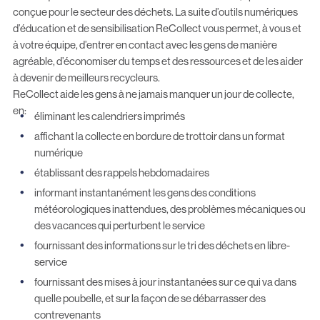
conçue pour le secteur des déchets.
La suite d’outils numériques
d’éducation et de sensibilisation
ReCollect vous permet, à vous et
à votre équipe, d’entrer en contact avec les gens de manière
agréable, d’économiser du temps et des ressources et de les aider
à devenir de meilleurs recycleurs.
ReCollect aide les gens à ne jamais manquer un jour de collecte,
en:
éliminant les calendriers imprimés
affichant la collecte en bordure de trottoir dans un format
numérique
établissant des rappels hebdomadaires
informant instantanément les gens des conditions
météorologiques inattendues, des problèmes mécaniques ou
des vacances qui perturbent le service
fournissant des informations sur le tri des déchets en libre-
service
fournissant des mises à jour instantanées sur ce qui va dans
quelle poubelle, et sur la façon de se débarrasser des
contrevenants