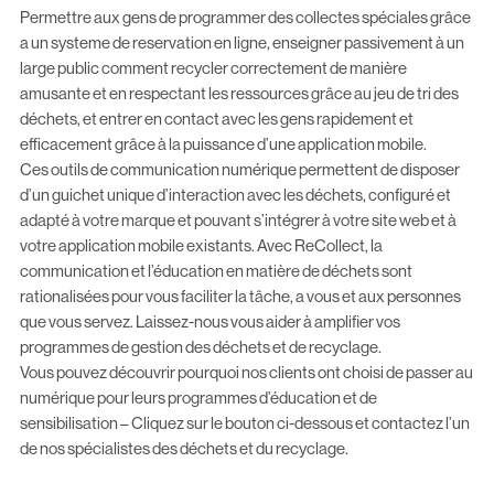
Permettre aux gens de programmer des collectes spéciales grâce
a un systeme de reservation en ligne, enseigner passivement à un
large public comment recycler correctement de manière
amusante et en respectant les ressources grâce au jeu de tri des
déchets, et entrer en contact avec les gens rapidement et
efficacement grâce à la puissance d’une application mobile.
Ces outils de communication numérique permettent de disposer
d’un guichet unique d’interaction avec les déchets, configuré et
adapté à votre marque et pouvant s’intégrer à votre site web et à
votre application mobile existants. Avec ReCollect, la
communication et l’éducation en matière de déchets sont
rationalisées pour vous faciliter la tâche, a vous et aux personnes
que vous servez. Laissez-nous vous aider à amplifier vos
programmes de gestion des déchets et de recyclage.
Vous pouvez découvrir pourquoi nos clients ont choisi de passer au
numérique pour leurs programmes d’éducation et de
sensibilisation – Cliquez sur le bouton ci-dessous et contactez l’un
de nos spécialistes des déchets et du recyclage.