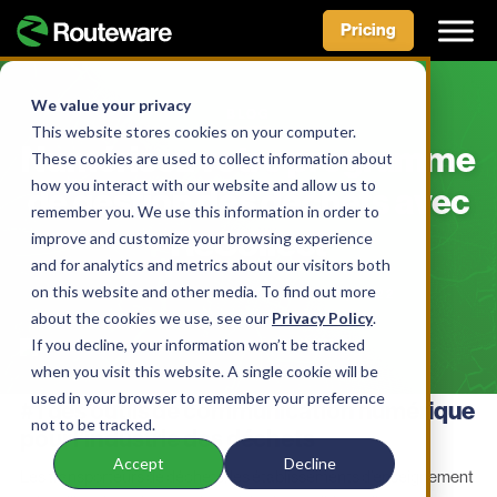
Pricing
Skip
to
We value your privacy
BLOG
content
This website stores cookies on your computer.
Numérisez votre programme
These cookies are used to collect information about
how you interact with our website and allow us to
de gestion des déchets avec
remember you. We use this information in order to
ReCollect
improve and customize your browsing experience
and for analytics and metrics about our visitors both
on this website and other media. To find out more
BY AIDAN MCLENNAN • MAY 31, 2022
about the cookies we use, see our
Privacy Policy
.
If you decline, your information won’t be tracked
when you visit this website. A single cookie will be
used in your browser to remember your preference
#1 des outils de communication numérique
not to be tracked.
pour l’industrie des déchets
Accept
Decline
Les transporteurs de déchets
,
les établissements d’enseignement